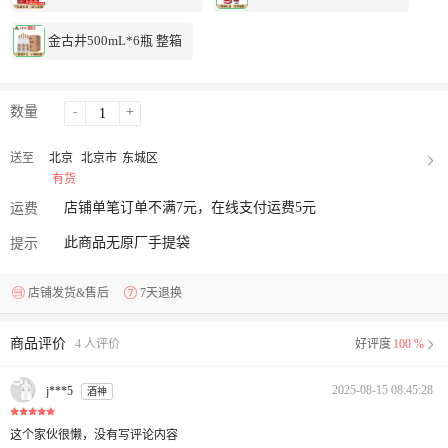
金古井500mL*6瓶 整箱
数量
-
+
送至
北京
北京市
东城区
有货
店铺单笔订单不满7元，在线支付运费5元
运费
此商品无原厂手提袋
提示
店铺发货&售后
7天退换
商品评价
4 人评价
好评度
100 %
2025-08-15 08:45:28
j***5
酒神
这个家伙很懒，没有写评论内容