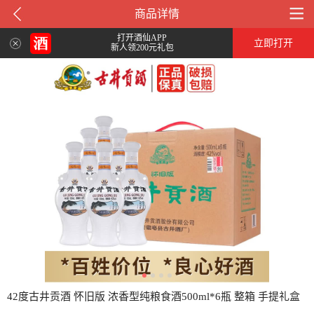
商品详情
打开酒仙APP
立即打开
新人领200元礼包
42度古井贡酒 怀旧版 浓香型纯粮食酒500ml*6瓶 整箱 手提礼盒