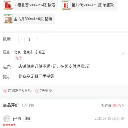
50度礼赞500ml*6瓶 整箱
第八代500mL*1瓶 单瓶款
金古井500mL*6瓶 整箱
数量
-
+
送至
北京
北京市
东城区
有货
店铺单笔订单不满7元，在线支付运费5元
运费
此商品无原厂手提袋
提示
店铺发货&售后
7天退换
商品评价
4 人评价
好评度
100 %
2025-08-15 08:45:19
j***5
酒神