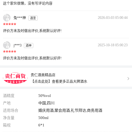
这个家伙很懒，没有写评论内容
2026-03-03 05:00:44
兔***神
酒圣
评价方未及时做出评价,系统默认好评!
2025-10-18 05:00:23
j***3
酒神
评价方未及时做出评价,系统默认好评!
贵仁酒类精品店
【点击此处】查看更多正品大牌酒水
酒精度
50%vol
产地
中国,四川
适用场合
婚庆用酒,聚会用酒,礼节拜访,商务用酒
净含量
500ml
箱规
6*1