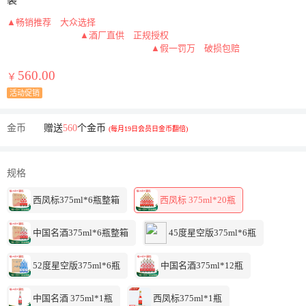
装
▲畅销推荐 大众选择
▲酒厂直供 正规授权
▲假一罚万 破损包赔
560.00
￥
活动促销
金币
赠送
560
个金币
(每月19日会员日金币翻倍)
规格
西凤标375ml*6瓶整箱
西凤标 375ml*20瓶
中国名酒375ml*6瓶整箱
45度星空版375ml*6瓶
52度星空版375ml*6瓶
中国名酒375ml*12瓶
中国名酒 375ml*1瓶
西凤标375ml*1瓶