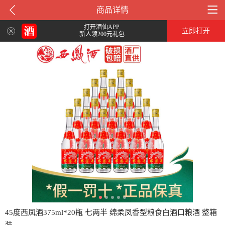
商品详情
打开酒仙APP
立即打开
新人领200元礼包
45度西凤酒375ml*20瓶 七两半 绵柔凤香型粮食白酒口粮酒 整箱