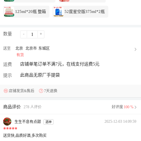
125ml*20瓶 整箱
52度星空版375ml*2瓶
数量
-
+
送至
北京
北京市
东城区
有货
店铺单笔订单不满7元，在线支付运费5元
运费
此商品无原厂手提袋
提示
店铺发货&售后
7天退换
商品评价
278 人评价
好评度
100 %
2025-12-03 14:09:59
生生不息有点甜
酒神
送货快,品质好酒,多次购买