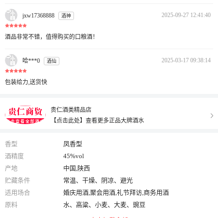
2025-09-27 12:41:40
jxw17368888
酒神
酒品非常不错，值得购买的口粮酒！
2025-03-17 09:38:14
哈***0
酒仙
包装给力,送货快
贵仁酒类精品店
【点击此处】查看更多正品大牌酒水
香型
凤香型
酒精度
45%vol
产地
中国,陕西
贮藏条件
常温、干燥、阴凉、避光
适用场合
婚庆用酒,聚会用酒,礼节拜访,商务用酒
原料
水、高粱、小麦、大麦、豌豆
净含量
375ml