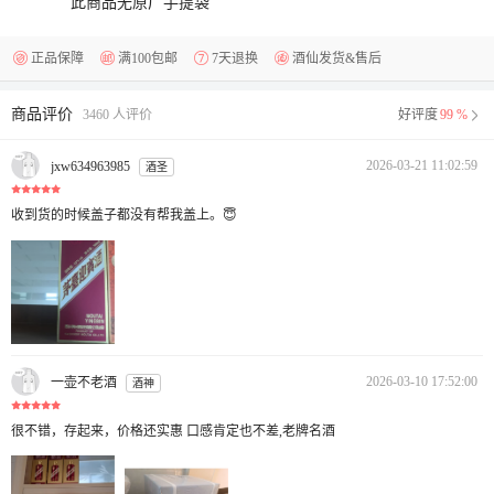
此商品无原厂手提袋
正品保障
满100包邮
7天退换
酒仙发货&售后
商品评价
3460 人评价
好评度
99 %
2026-03-21 11:02:59
jxw634963985
酒圣
收到货的时候盖子都没有帮我盖上。😇
2026-03-10 17:52:00
一壶不老酒
酒神
很不错，存起来，价格还实惠 口感肯定也不差,老牌名酒