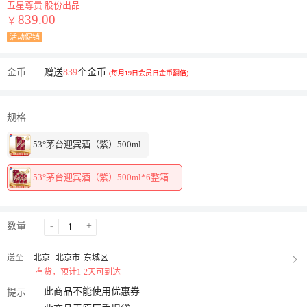
五星尊贵 股份出品
839.00
￥
活动促销
金币
赠送
839
个金币
(每月19日会员日金币翻倍)
规格
53°茅台迎宾酒（紫）500ml
53°茅台迎宾酒（紫）500ml*6整箱...
数量
-
+
送至
北京
北京市
东城区
有货，预计1-2天可到达
此商品不能使用优惠券
提示