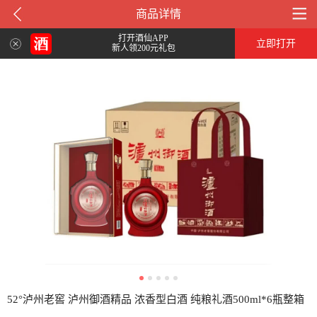
商品详情
打开酒仙APP
立即打开
新人领200元礼包
52°泸州老窖 泸州御酒精品 浓香型白酒 纯粮礼酒500ml*6瓶整箱