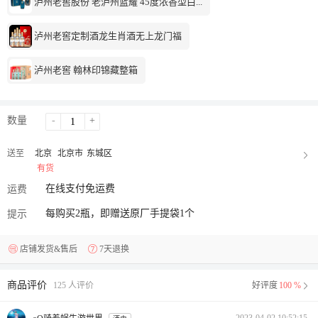
泸州老窖股份 老泸州蓝耀 45度浓香型白...
泸州老窖定制酒龙生肖酒无上龙门福
泸州老窖 翰林印锦藏整箱
数量
-
+
送至
北京
北京市
东城区
有货
在线支付免运费
运费
每购买2瓶，即赠送原厂手提袋1个
提示
店铺发货&售后
7天退换
商品评价
125 人评价
好评度
100 %