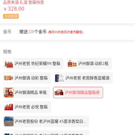
品质美酒 礼酒 整箱特惠
328.00
￥
活动促销
金币
赠送
328
个金币
(每月19日会员日金币翻倍)
规格
泸州老窖 世纪荣耀9N 整箱
泸州御酒 动彩2瓶
泸州御酒 动彩 整箱
泸州老窖 老窖醇香蓝耀酒
泸州御酒精品 单瓶
泸州御酒精品整箱装
泸州老窖 必悦 整箱
泸州老窖股份 老泸州蓝耀 45度浓香型白...