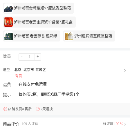
泸州老窖金牌耀顺52度浓香型整箱
泸州老窖老窖金牌繁华盛世2瓶礼盒
泸州老窖 老窖醇香 逸彩绿
泸州迎宾酒鉴藏装整箱
数量
-
+
送至
北京
北京市
东城区
有货
在线支付免运费
运费
每购买2瓶，即赠送原厂手提袋1个
提示
店铺发货&售后
7天退换
商品评价
199 人评价
好评度
100 %