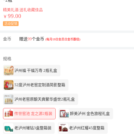
*2瓶
精美礼酒 送礼收藏佳品
99.00
￥
活动促销
金币
赠送
99
个金币
(每月19日会员日金币翻倍)
规格
泸州福 干福万寿 2瓶礼盒
52度泸州老窖定制酒简影整箱
泸州老窖原酿天典繁华盛世2瓶礼盒
传世窖池 龙之源2瓶装
醉美泸州 金色旅程礼盒
老泸州璀钻3盒整箱装
老泸州红耀45度整箱