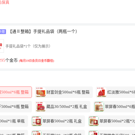
品保真
【通Ⅱ整箱】手提礼品袋（两瓶一个）
多赠
手提礼品袋*1个（仅为展示）
295
个金币
(每月19日会员日金币翻倍)
00ml*6瓶 整箱
财富剑金500ml*6瓶 整箱
红淡雅500ml*6
00ml*6瓶 整箱
藏品30/500ml*2瓶 礼盒
翠屏春500ml*6
0ml*1瓶 单瓶
翠屏春500ml*2瓶 礼盒
翠屏春500ml*2瓶*