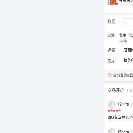
五彩橙50
数量
-
送至
北京
北
有货
店铺
运费
每购
提示
店铺发货&
商品评价
16
哈***0
回味甘甜悠长,
哈***0