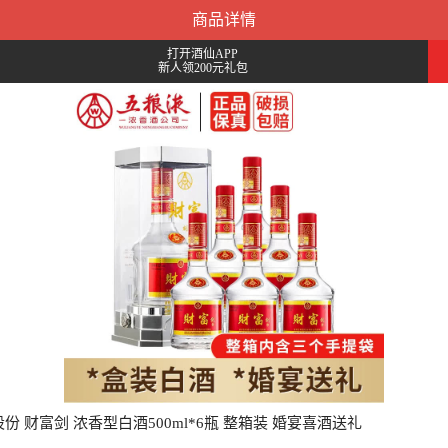
商品详情
打开酒仙APP
新人领200元礼包
份 财富剑 浓香型白酒500ml*6瓶 整箱装 婚宴喜酒送礼