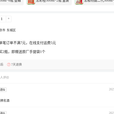
0ml*6瓶 整箱
五彩橙500ml*2瓶 盒装
五粮特曲二代500ml
+
京市
东城区
单笔订单不满7元，在线支付运费5元
买2瓶，即赠送原厂手提袋1个
售后
7天退换
9 人评价
202
酒仙
老牌名酒
202
酒仙