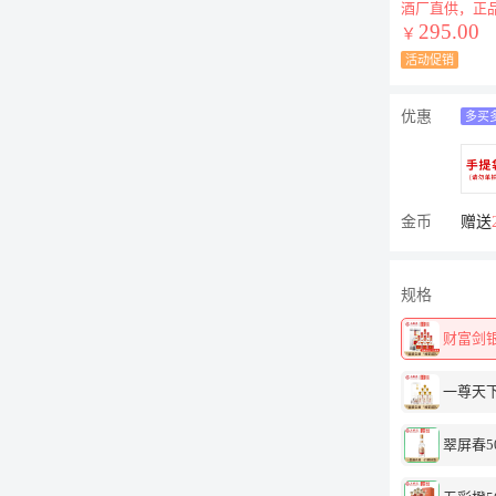
酒厂直供，正
295.00
￥
活动促销
优惠
多买
金币
赠送
规格
财富剑银5
一尊天下5
翠屏春50