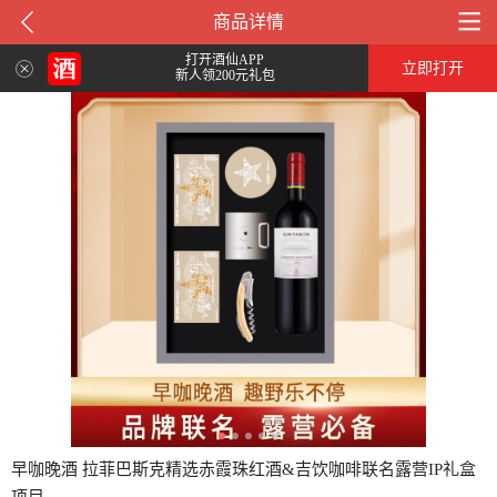
商品详情
打开酒仙APP
立即打开
新人领200元礼包
早咖晚酒 拉菲巴斯克精选赤霞珠红酒&吉饮咖啡联名露营IP礼盒