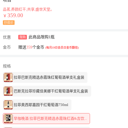
项目
品茗,养颜红干;共享,盛世天堂。
359.00
￥
抄底价
此商品限购1瓶
优惠
限购
金币
赠送
359
个金币
(每月19日会员日金币翻倍)
规格
拉菲巴斯克精选赤霞珠红葡萄酒单支礼盒装
巴斯克拉菲珍藏佳美娜干红葡萄酒单支礼盒装
拉菲奥西耶嘉园干红葡萄酒750ml
早咖晚酒 拉菲巴斯克精选赤霞珠红酒&吉饮...