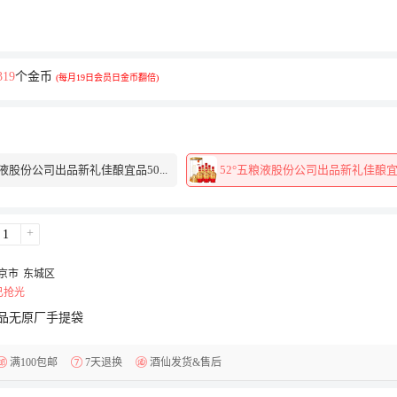
319
个金币
(每月19日会员日金币翻倍)
粮液股份公司出品新礼佳酿宜品50...
52°五粮液股份公司出品新礼佳酿宜品5
+
京市
东城区
已抢光
品无原厂手提袋
满100包邮
7天退换
酒仙发货&售后