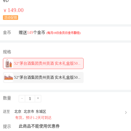
机）
149.00
￥
活动促销
金币
赠送
149
个金币
(每月19日会员日金币翻倍)
规格
52°茅台酒集团贵州贡酒 实木礼盒版50...
52°茅台酒集团贵州贡酒 实木礼盒版50...
数量
-
+
送至
北京
北京市
东城区
有货，预计1-2天可到达
此商品不能使用优惠券
提示