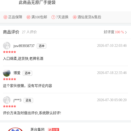
此商品无原厂手提袋
正品保障
满100包邮
7天退换
酒仙发货&售后
商品评价
27 人评价
好评度
100 %
2026-07-10 22:03:46
jxw893938737
酒神
入口绵柔,送货快,老牌名酒
2026-07-18 22:35:46
博爱
酒神
这个家伙很懒，没有写评论内容
2026-07-30 05:00:20
j***3
酒鬼
评价方未及时做出评价,系统默认好评!
茅台集团