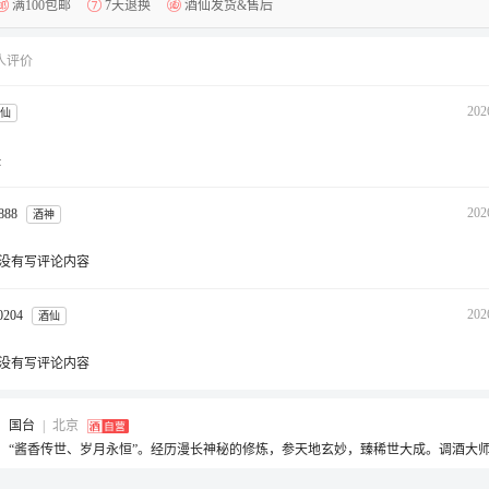
满100包邮
7天退换
酒仙发货&售后
 人评价
202
仙
快
202
8888
酒神
没有写评论内容
202
0204
酒仙
没有写评论内容
国台
|
北京