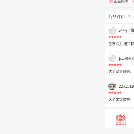
正品保障
商品评价
59
z***j
酒
包装给力,送货
jxw3943
这个家伙很懒，
ZZX2012
这个家伙很懒，