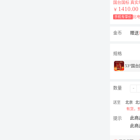
国台国标 真实
1410.00
￥
比电
手机专享价
金币
赠送
规格
53°国台
数量
-
送至
北京
北
有货，预
此商
提示
此商