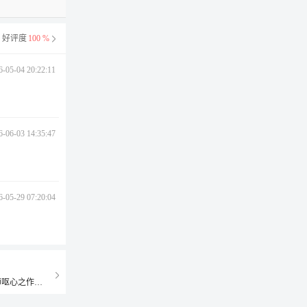
好评度
100 %
6-05-04 20:22:11
6-06-03 14:35:47
6-05-29 07:20:04
“酱香传世、岁月永恒”。经历漫长神秘的修炼，参天地玄妙，臻稀世大成。调酒大师呕心之作，天赋殊绝气质，藏诸于心却不经意流露于形。独创酱色陶瓷瓶身，包装暗合中西文化特色，尽显王者至尊之风范。此酒产于茅台镇，中国中药龙头企业天士力集团也在茅台镇核心产区投入巨资，打造了酱酒实力品牌国台酒。经过十年磨一剑的厚积薄发，国台酒大曲酱香年产能已经达到3000吨，储藏老酒近万吨，产能已经进入行业五强，一跃成为酱酒家族中的主流品牌！