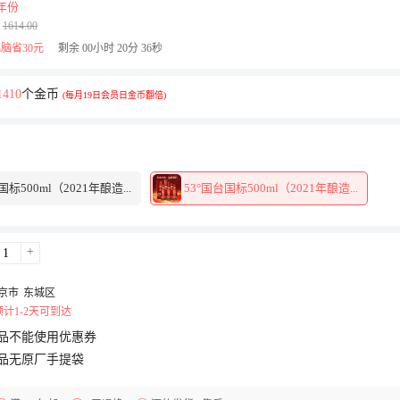
年份
1614.00
脑省30元
剩余
00
小时
20
分
36
秒
1410
个金币
(每月19日会员日金币翻倍)
国标500ml（2021年酿造...
53°国台国标500ml（2021年酿造...
+
京市
东城区
计1-2天可到达
品不能使用优惠券
品无原厂手提袋