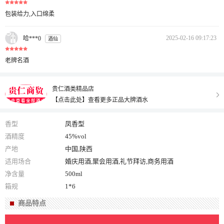
包装给力,入口绵柔
2025-02-16 09:17:23
哈***0
酒仙
老牌名酒
贵仁酒类精品店
【点击此处】查看更多正品大牌酒水
香型
凤香型
酒精度
45%vol
产地
中国,陕西
适用场合
婚庆用酒,聚会用酒,礼节拜访,商务用酒
净含量
500ml
箱规
1*6
商品特点