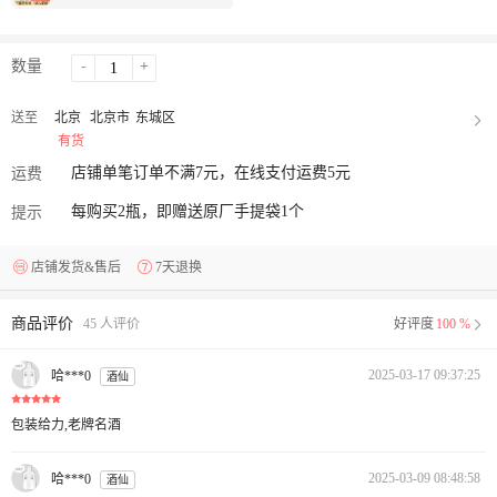
数量
-
+
送至
北京
北京市
东城区
有货
店铺单笔订单不满7元，在线支付运费5元
运费
每购买2瓶，即赠送原厂手提袋1个
提示
店铺发货&售后
7天退换
商品评价
45 人评价
好评度
100 %
2025-03-17 09:37:25
哈***0
酒仙
包装给力,老牌名酒
2025-03-09 08:48:58
哈***0
酒仙