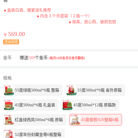
请
▲盒装白酒，婚宴送礼推荐
▲内含３个手提袋（２瓶一个）
▲保真，放心购，破损包赔
569.00
￥
活动促销
金币
赠送
569
个金币
(每月19日会员日金币翻倍)
规格
55度绿瓶500ml*6瓶 整箱
55度500ml*9瓶 省外原箱
45度500ml*6瓶 礼盒装
45度500ml*12瓶 原箱款
红盖绿西凤500ml*6瓶 原箱
45度御窖N20整箱6瓶
52度年份封藏金尊6瓶整箱