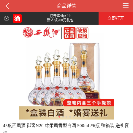
商品详情
打开酒仙APP
立即打开
新人领200元礼包
45度西凤酒 御窖N20 绵柔凤香型白酒 500mL*6瓶 整箱装 送礼宴