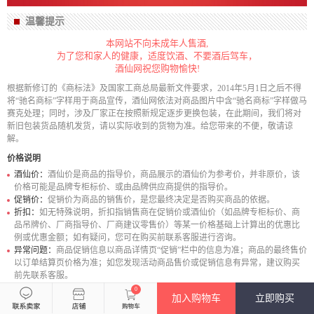
温馨提示
本网站不向未成年人售酒,
为了您和家人的健康，适度饮酒、不要酒后驾车，
酒仙网祝您购物愉快!
根据新修订的《商标法》及国家工商总局最新文件要求，2014年5月1日之后不得
将“驰名商标”字样用于商品宣传，酒仙网依法对商品图片中含“驰名商标”字样做马
赛克处理；同时，涉及厂家正在按照新规定逐步更换包装，在此期间，我们将对
新旧包装货品随机发货，请以实际收到的货物为准。给您带来的不便，敬请谅
解。
价格说明
酒仙价：
酒仙价是商品的指导价，商品展示的酒仙价为参考价，并非原价，该
价格可能是品牌专柜标价、或由品牌供应商提供的指导价。
促销价：
促销价为商品的销售价，是您最终决定是否购买商品的依据。
折扣：
如无特殊说明，折扣指销售商在促销价或酒仙价（如品牌专柜标价、商
品吊牌价、厂商指导价、厂商建议零售价）等某一价格基础上计算出的优惠比
例或优惠金额；如有疑问，您可在购买前联系客服进行咨询。
异常问题：
商品促销信息以商品详情页“促销”栏中的信息为准；商品的最终售价
以订单结算页价格为准；如您发现活动商品售价或促销信息有异常，建议购买
前先联系客服。
0
加入购物车
立即购买