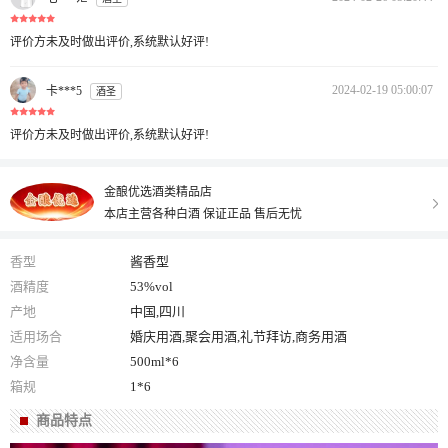
评价方未及时做出评价,系统默认好评!
2024-02-19 05:00:07
卡***5
酒圣
评价方未及时做出评价,系统默认好评!
金酿优选酒类精品店
本店主营各种白酒 保证正品 售后无忧
香型
酱香型
酒精度
53%vol
产地
中国,四川
适用场合
婚庆用酒,聚会用酒,礼节拜访,商务用酒
净含量
500ml*6
箱规
1*6
商品特点