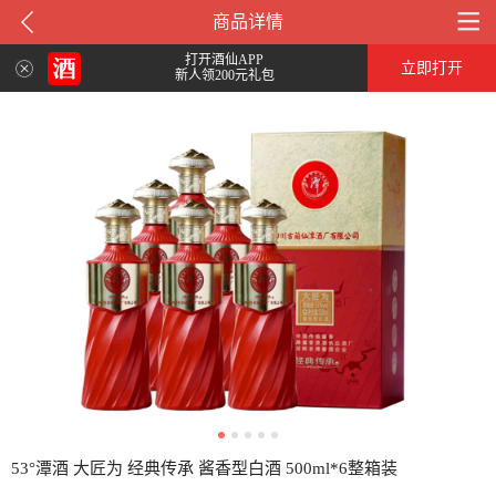
商品详情
打开酒仙APP
立即打开
新人领200元礼包
53°潭酒 大匠为 经典传承 酱香型白酒 500ml*6整箱装