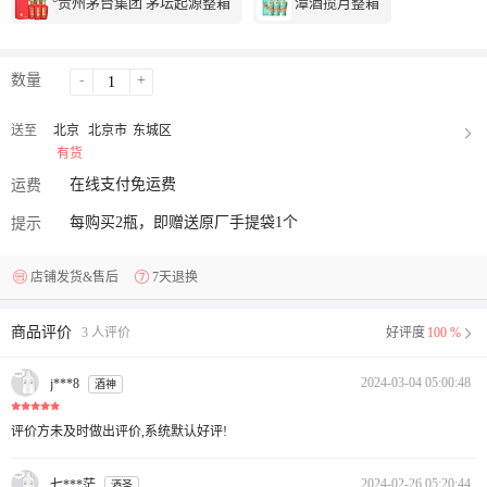
°贵州茅台集团 茅坛起源整箱
潭酒揽月整箱
数量
-
+
送至
北京
北京市
东城区
有货
在线支付免运费
运费
每购买2瓶，即赠送原厂手提袋1个
提示
店铺发货&售后
7天退换
商品评价
3 人评价
好评度
100 %
2024-03-04 05:00:48
j***8
酒神
评价方未及时做出评价,系统默认好评!
2024-02-26 05:20:44
七***茫
酒圣