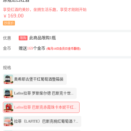
原瓶进口红酒
享受红酒的美妙，坐拥生活乐趣，享受才刚刚开始
169.00
￥
抄底价
此商品限购1瓶
优惠
限购
金币
赠送
169
个金币
(每月19日会员日金币翻倍)
规格
奥希耶古堡干红葡萄酒整箱装
Lafite拉菲 罗斯柴尔德 巴斯克十世...
Lafite拉菲 巴斯克赤霞珠卡本妮干红...
拉菲（LAFITE）巴斯克桃红葡萄酒 7...