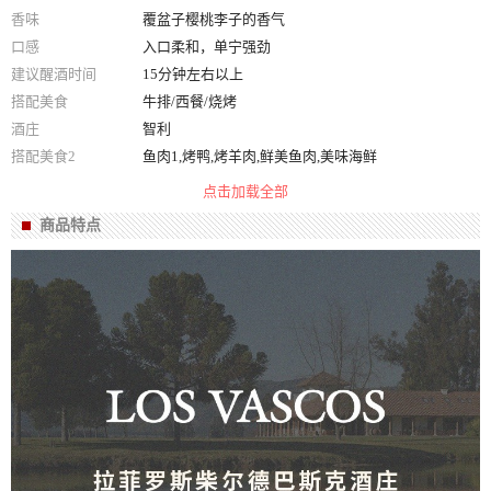
香味
覆盆子樱桃李子的香气
口感
入口柔和，单宁强劲
建议醒酒时间
15分钟左右以上
搭配美食
牛排/西餐/烧烤
酒庄
智利
搭配美食2
鱼肉1,烤鸭,烤羊肉,鲜美鱼肉,美味海鲜
葡萄品种
赤霞珠
点击加载全部
适用场合
婚庆用酒,聚会用酒,礼节拜访,商务用酒
商品特点
色泽
红宝石色
箱规
组合装
净含量
187ml *6
酒精度
14%vol
产地
智利