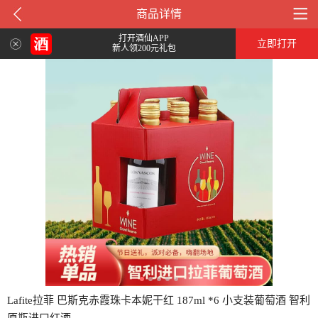
商品详情
打开酒仙APP
立即打开
新人领200元礼包
Lafite拉菲 巴斯克赤霞珠卡本妮干红 187ml *6 小支装葡萄酒 智利