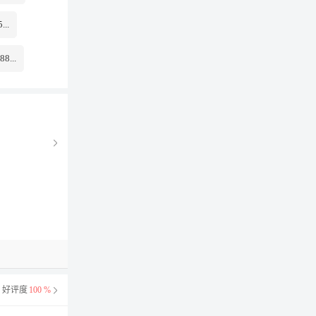
..
...
好评度
100 %