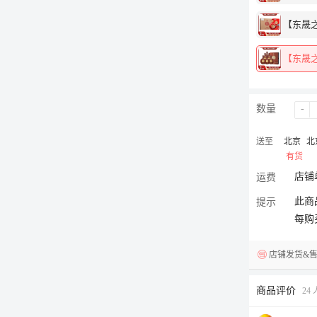
【东晟之美
【东晟之
数量
-
送至
北京
北
有货
店铺
运费
此商
提示
每购
店铺发货&
商品评价
24