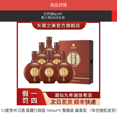
商品详情
打开酒仙APP
新人领200元礼包
53度贵州习酒 窖藏行政版 500ml*6 整箱装 酱香型 （年份随机发货