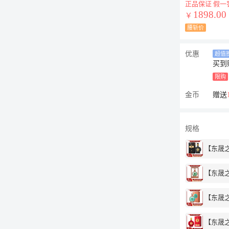
正品保证 假一
1898.00
￥
腰斩价
优惠
超值
买到
限购
金币
赠送
规格
【东晟之美
【东晟之美
【东晟之
【东晟之美