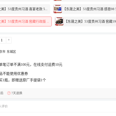
】53度贵州习酒 喜宴老款 5...
【东晟之美】53度贵州习酒 感恩98 5.
美】53度贵州习酒 窖藏行政版 ...
【东晟之美】53度贵州习酒 窖藏1988
+
京市
东城区
单笔订单不满100元，在线支付运费10元
品不能使用优惠券
买1瓶，即赠送原厂手提袋1个
售后
7天退换
 人评价