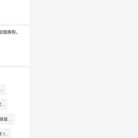
 超值换购，
.
..
 ...
...