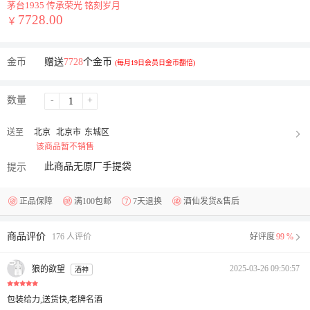
茅台1935 传承荣光 铭刻岁月
7728.00
￥
金币
赠送
7728
个金币
(每月19日会员日金币翻倍)
数量
-
+
送至
北京
北京市
东城区
该商品暂不销售
此商品无原厂手提袋
提示
正品保障
满100包邮
7天退换
酒仙发货&售后
商品评价
176 人评价
好评度
99 %
2025-03-26 09:50:57
狼的欲望
酒神
包装给力,送货快,老牌名酒