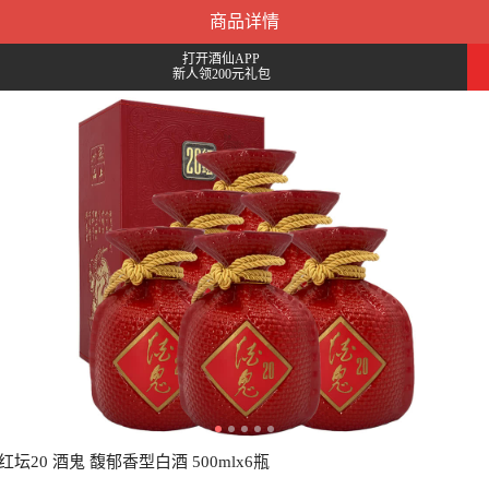
商品详情
打开酒仙APP
新人领200元礼包
红坛20 酒鬼 馥郁香型白酒 500mlx6瓶