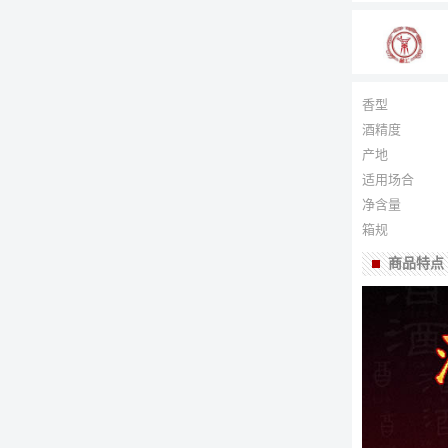
香型
酒精度
产地
适用场合
净含量
箱规
商品特点