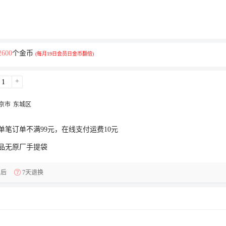
2600
个金币
(每月19日会员日金币翻倍)
+
京市
东城区
单笔订单不满99元，在线支付运费10元
品无原厂手提袋
售后
7天退换