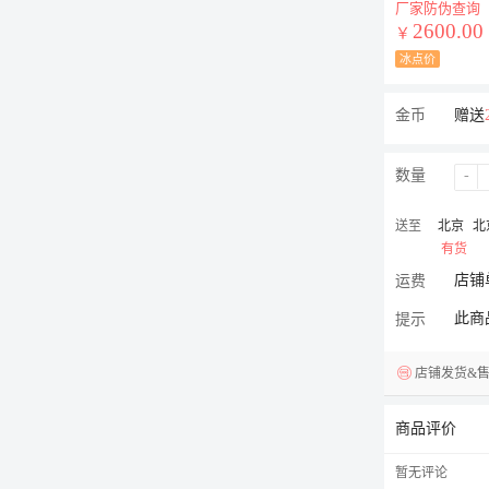
厂家防伪查询
2600.00
￥
冰点价
金币
赠送
数量
-
送至
北京
北
有货
店铺
运费
此商
提示
店铺发货&
商品评价
暂无评论