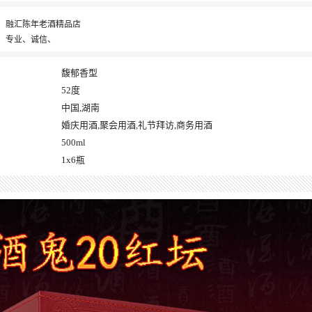
融汇陈年老酒精品店
专业、诚信、
馥郁香型
52度
中国,湖南
婚庆用酒,聚会用酒,礼节拜访,商务用酒
500ml
1x6瓶