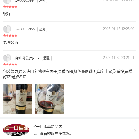
2026-06-19 15:08:22
jxw53263444
酒神
很好
2025-01-17 12:25:30
jxw89537955
酒鬼
老牌名酒
2023-11-30 23:21:51
酒仙网会员-__-
酒圣
包装给力,原装进口,礼盒很有面子,果香浓郁,颜色亮丽透明,单宁丰富,送货快,品质
好酒,老牌名酒
抿一口酒类精品店
点击查看领取更多优惠。