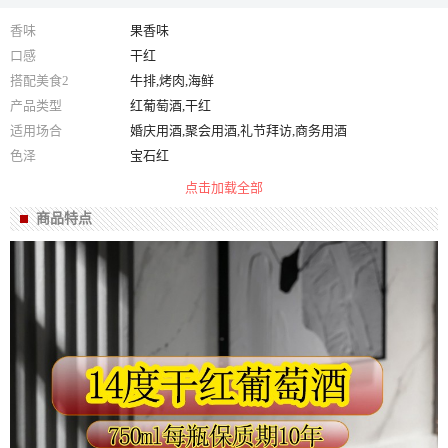
香味
果香味
口感
干红
搭配美食2
牛排,烤肉,海鲜
产品类型
红葡萄酒,干红
适用场合
婚庆用酒,聚会用酒,礼节拜访,商务用酒
色泽
宝石红
箱规
750ml*6
点击加载全部
净含量
750ml*6
商品特点
酒精度
14
产地
中国