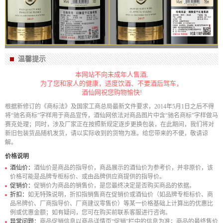
温馨提示
本网站不向未成年人售酒,
为了您和家人的健康，适度饮酒、不要酒后驾车，
酒仙网祝您购物愉快!
根据新修订的《商标法》及国家工商总局最新文件要求，2014年5月1日之后不得
将“驰名商标”字样用于商品宣传，酒仙网依法对商品图片中含“驰名商标”字样做马
赛克处理；同时，涉及厂家正在按照新规定逐步更换包装，在此期间，我们将对
新旧包装货品随机发货，请以实际收到的货物为准。给您带来的不便，敬请谅
解。
价格说明
酒仙价：
酒仙价是商品的指导价，商品展示的酒仙价为参考价，并非原价，该
价格可能是品牌专柜标价、或由品牌供应商提供的指导价。
促销价：
促销价为商品的销售价，是您最终决定是否购买商品的依据。
折扣：
如无特殊说明，折扣指销售商在促销价或酒仙价（如品牌专柜标价、商
品吊牌价、厂商指导价、厂商建议零售价）等某一价格基础上计算出的优惠比
例或优惠金额；如有疑问，您可在购买前联系客服进行咨询。
异常问题：
商品促销信息以商品详情页“促销”栏中的信息为准；商品的最终售价