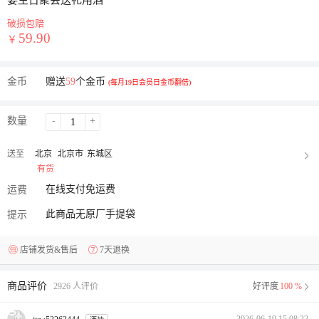
宴生日聚会送礼用酒
破损包赔
59.90
￥
金币
赠送
59
个金币
(每月19日会员日金币翻倍)
数量
-
+
送至
北京
北京市
东城区
有货
在线支付免运费
运费
此商品无原厂手提袋
提示
店铺发货&售后
7天退换
商品评价
2926 人评价
好评度
100 %