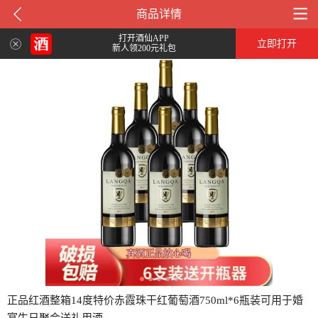
商品详情
打开酒仙APP
立即打开
新人领200元礼包
正品红酒整箱14度特价赤霞珠干红葡萄酒750ml*6瓶装可用于婚