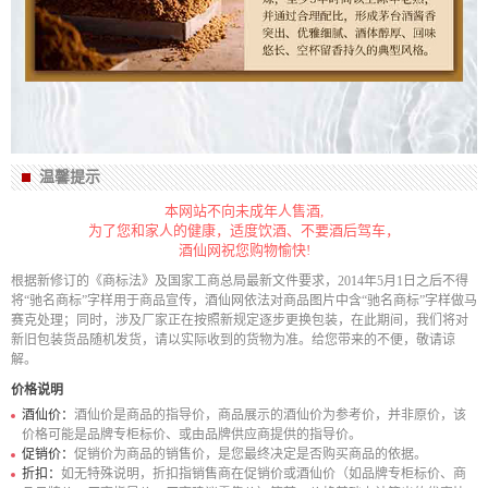
温馨提示
本网站不向未成年人售酒,
为了您和家人的健康，适度饮酒、不要酒后驾车，
酒仙网祝您购物愉快!
根据新修订的《商标法》及国家工商总局最新文件要求，2014年5月1日之后不得
将“驰名商标”字样用于商品宣传，酒仙网依法对商品图片中含“驰名商标”字样做马
赛克处理；同时，涉及厂家正在按照新规定逐步更换包装，在此期间，我们将对
新旧包装货品随机发货，请以实际收到的货物为准。给您带来的不便，敬请谅
解。
价格说明
酒仙价：
酒仙价是商品的指导价，商品展示的酒仙价为参考价，并非原价，该
价格可能是品牌专柜标价、或由品牌供应商提供的指导价。
促销价：
促销价为商品的销售价，是您最终决定是否购买商品的依据。
折扣：
如无特殊说明，折扣指销售商在促销价或酒仙价（如品牌专柜标价、商