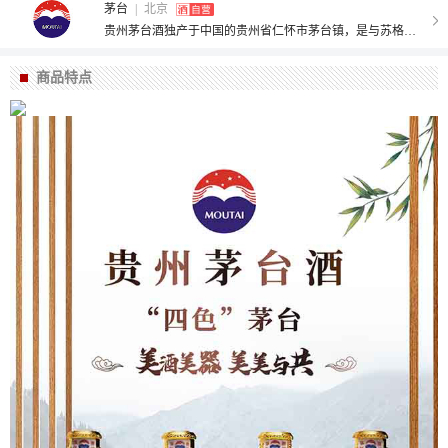
茅台
|
北京
贵州茅台酒独产于中国的贵州省仁怀市茅台镇，是与苏格兰威士忌、法国科涅克白兰地齐名的三大蒸馏酒之一，是大曲酱香型白酒的鼻祖。茅台有着神秘悠远的历史。建国以来，无数次重要大活动，茅台酒都被当作国礼，赠送给外国领导人。茅台酒在以醉人的芳香让世界了解自己的同时，也将中华酒文化的魅力和韵味淋漓尽致地展示给了世界，让其了解了中国、中国文化。自古而今，向往茅台、赞美茅台的文人墨客不计其数。
商品特点