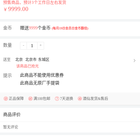
预售商品，预计3个工作日左右发货
9999.00
￥
金币
赠送
9999
个金币
(每月19日会员日金币翻倍)
数量
-
+
送至
北京
北京市
东城区
该商品已抢光
此商品不能使用优惠券
提示
此商品无原厂手提袋
正品保障
满100包邮
7天退换
酒仙发货&售后
商品评价
暂无评论