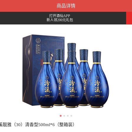
商品详情
打开酒仙APP
新人领200元礼包
汾溪靓雅（30）清香型500ml*6（整箱装）