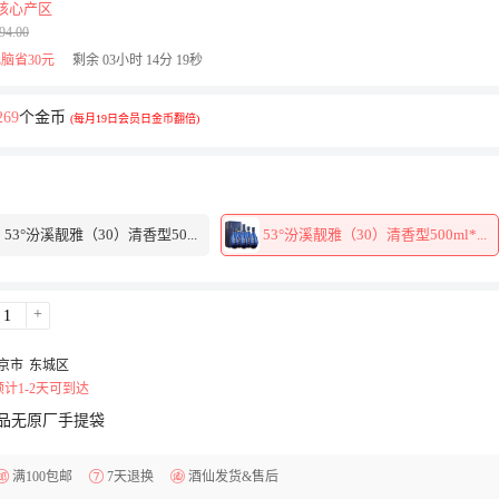
核心产区
94.00
脑省30元
剩余
03
小时
14
分
19
秒
269
个金币
(每月19日会员日金币翻倍)
3°汾溪靓雅（30）清香型50...
53°汾溪靓雅（30）清香型500ml*...
+
京市
东城区
计1-2天可到达
品无原厂手提袋
满100包邮
7天退换
酒仙发货&售后