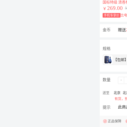
国标特级 清香
269.00
5
￥
比电
手机专享价
金币
赠送
规格
【包邮】5
数量
-
送至
北京
北
有货，预
此商
提示
正品保障