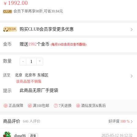
1992.00
￥
会员下单再享98折,可省39.84元
购买CLUB会员享受更多优惠
金币
赠送
1992
个金币
(每月19日会员日金币翻倍)
数量
-
+
送至
北京
北京市
东城区
该商品暂不销售
此商品无原厂手提袋
提示
正品保障
满100包邮
7天退换
酒仙发货&售后
商品评价
646 人评价
好评度
100 %
2025-05-12 16:12:32
dbmz96
酒鬼