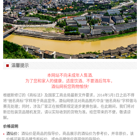
温馨提示
本网站不向未成年人售酒,
为了您和家人的健康，适度饮酒、不要酒后驾车，
酒仙网祝您购物愉快!
根据新修订的《商标法》及国家工商总局最新文件要求，2014年5月1日之后不得
将“驰名商标”字样用于商品宣传，酒仙网依法对商品图片中含“驰名商标”字样做马
赛克处理；同时，涉及厂家正在按照新规定逐步更换包装，在此期间，我们将对
新旧包装货品随机发货，请以实际收到的货物为准。给您带来的不便，敬请谅
解。
价格说明
酒仙价：
酒仙价是商品的指导价，商品展示的酒仙价为参考价，并非原价，该
价格可能是品牌专柜标价、或由品牌供应商提供的指导价。