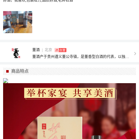
好酒，我喜欢,包装给力,品质好酒,老牌名酒
董酒
|
北京
董酒产于贵州遵义董公寺镇，是董香型白酒的代表，以独特的工艺、典型的风格、优良的品质驰名中外，在中国名酒中独树一帜。1957年，董酒厂与茅台酒厂一样由解放前的小作坊组建为企业，所酿之酒在第二、三、四、五次全国评酒会上四次蝉联国家名酒称号及金质奖。
商品特点