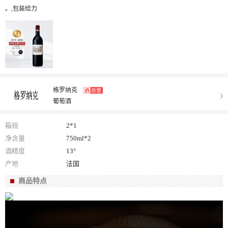
。,包装给力
格罗纳克
葡萄酒
箱规
2*1
净含量
750ml*2
酒精度
13°
产地
法国
商品特点