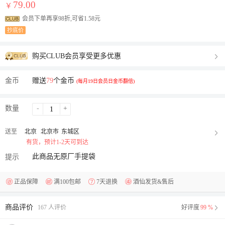
79.00
￥
会员下单再享98折,可省1.58元
抄底价
购买CLUB会员享受更多优惠
金币
赠送
79
个金币
(每月19日会员日金币翻倍)
数量
-
+
送至
北京
北京市
东城区
有货，预计1-2天可到达
此商品无原厂手提袋
提示
正品保障
满100包邮
7天退换
酒仙发货&售后
商品评价
167 人评价
好评度
99 %