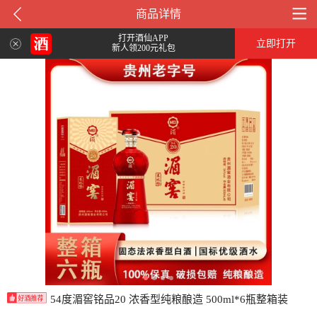
商品详情
打开酒仙APP
立即打开
新人领200元礼包
54度湄窖铭品20 浓香型纯粮酿造 500ml*6瓶整箱装