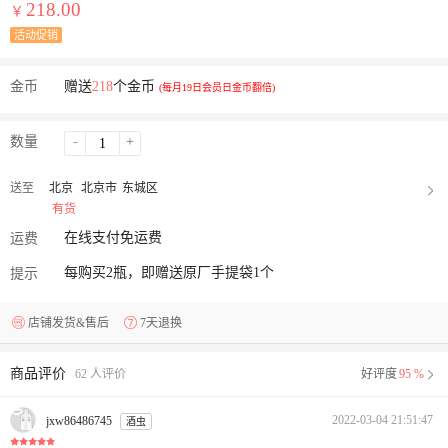
218.00
￥
活动促销
金币
赠送
218
个金币
(每月19日会员日金币翻倍)
数量
-
+
送至
北京
北京市
东城区
有货
在线支付免运费
运费
每购买2瓶，即赠送原厂手提袋1个
提示
店铺发货&售后
7天退换
商品评价
62 人评价
好评度
95 %
2022-03-04 21:51:47
jxw86486745
酒虫